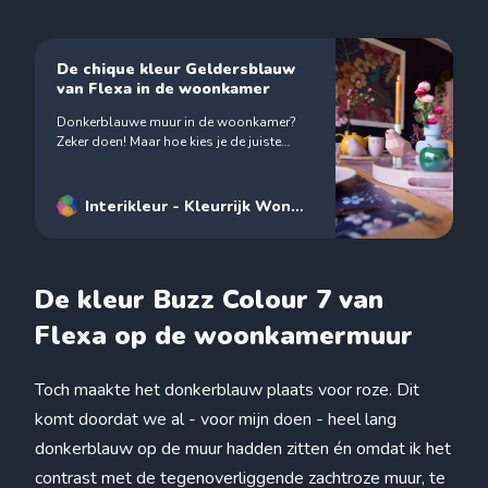
De chique kleur Geldersblauw
van Flexa in de woonkamer
Donkerblauwe muur in de woonkamer?
Zeker doen! Maar hoe kies je de juiste
kleur, er zit een groot verschil in de
verschillende blauw-tinten.
Interikleur - Kleurrijk Wonen
- Interieurstylist
Renske
Janse
De kleur Buzz Colour 7 van
Flexa op de woonkamermuur
Toch maakte het donkerblauw plaats voor roze. Dit
komt doordat we al - voor mijn doen - heel lang
donkerblauw op de muur hadden zitten én omdat ik het
contrast met de tegenoverliggende zachtroze muur, te