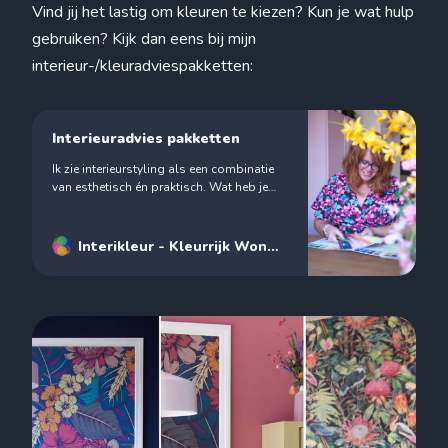
Vind jij het lastig om kleuren te kiezen? Kun je wat hulp
gebruiken? Kijk dan eens bij mijn
interieur-/kleuradviespakketten:
Interieuradvies pakketten
Ik zie interieurstyling als een combinatie
van esthetisch én praktisch. Wat heb je
aan een prachtig interieur waarin jij niet
kunt doen wat jij graag doet? Ik wil jou en
jouw wensen leren kennen en zorg ervoor
Interikleur - Kleurrijk Wonen
dat het een ruimte wordt waar jij blij van
- Interieurstylist
Renske
wordt van kan doen wat belangrijk voor
Janse
jou is.