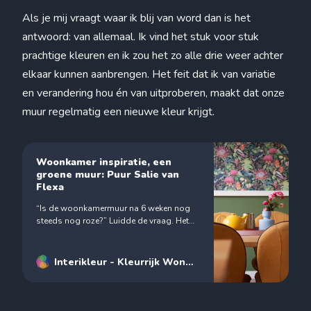
Als je mij vraagt waar ik blij van word dan is het
antwoord: van allemaal. Ik vind het stuk voor stuk
prachtige kleuren en ik zou het zo alle drie weer achter
elkaar kunnen aanbrengen. Het feit dat ik van variatie
en verandering hou én van uitproberen, maakt dat onze
muur regelmatig een nieuwe kleur krijgt.
Woonkamer inspiratie, een
groene muur: Puur Salie van
Flexa
“Is de woonkamermuur na 6 weken nog
steeds nog roze?” Luidde de vraag. Het
antwoord is “nee”. Ik koos voor de kleur
Puur Salie van Flexa.
Interikleur - Kleurrijk Wonen
- Interieurstylist
Renske
Janse